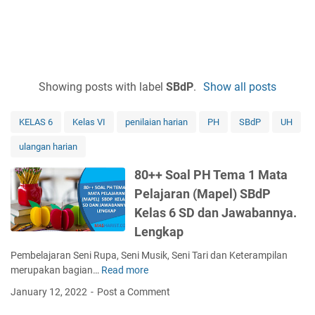
Showing posts with label
SBdP
.
Show all posts
KELAS 6
Kelas VI
penilaian harian
PH
SBdP
UH
ulangan harian
80++ Soal PH Tema 1 Mata
Pelajaran (Mapel) SBdP
Kelas 6 SD dan Jawabannya.
Lengkap
Pembelajaran Seni Rupa, Seni Musik, Seni Tari dan Keterampilan
merupakan bagian…
Read more
8
0
January 12, 2022
Post a Comment
+