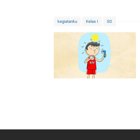
kegiatanku
Kelas I
SD