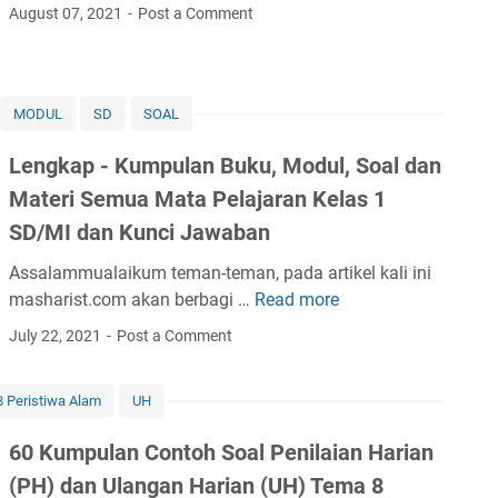
u
August 07, 2021
Post a Comment
k
u
P
a
MODUL
SD
SOAL
k
Lengkap - Kumpulan Buku, Modul, Soal dan
e
t
Materi Semua Mata Pelajaran Kelas 1
S
SD/MI dan Kunci Jawaban
D
/
Assalammualaikum teman-teman, pada artikel kali ini
M
masharist.com akan berbagi …
Read more
L
I
e
July 22, 2021
Post a Comment
n
g
 Peristiwa Alam
UH
k
a
60 Kumpulan Contoh Soal Penilaian Harian
p
(PH) dan Ulangan Harian (UH) Tema 8
-