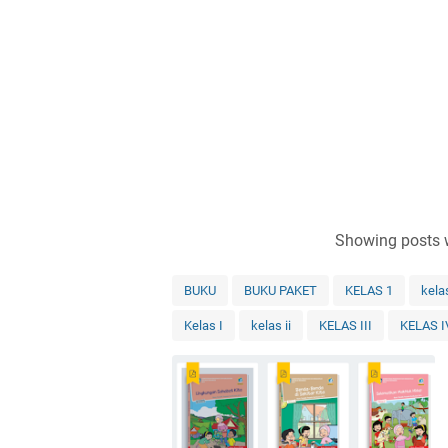
Showing posts 
BUKU
BUKU PAKET
KELAS 1
kela
Kelas I
kelas ii
KELAS III
KELAS I