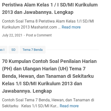
K
Peristiwa Alam Kelas 1 / I SD/MI Kurikulum
u
2013 dan Jawabannya. Lengkap
m
Contoh Soal Tema 8 Peristiwa Alam Kelas 1/I SD/MI
p
Kurikulum 2013 Masharist.com …
Read more
u
6
l
0
July 22, 2021
Post a Comment
a
K
n
u
as I
SD
Tema 7 Benda
B
m
u
p
70 Kumpulan Contoh Soal Penilaian Harian
k
u
(PH) dan Ulangan Harian (UH) Tema 7
u
l
,
a
Benda, Hewan, dan Tanaman di Sekitarku
M
n
Kelas 1/I SD/MI Kurikulum 2013 dan
o
C
Jawabannya. Lengkap
d
o
u
n
Contoh Soal Tema 7 Benda, Hewan, dan Tanaman di
l
t
Sekitarku Kelas 1/I SD/MI Kur…
Read more
7
,
o