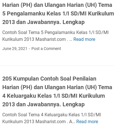
M
a
P
Harian (PH) dan Ulangan Harian (UH) Tema
p
a
n
e
u
5 Pengalamanku Kelas 1/I SD/MI Kurikulum
t
(
n
l
2013 dan Jawabannya. Lengkap
a
P
i
a
P
H
l
Contoh Soal Tema 5 Pengalamanku Kelas 1/I SD/MI
n
e
)
a
Kurikulum 2013 Masharist.com . …
Read more
C
1
l
d
i
o
0
June 29, 2021
Post a Comment
a
a
a
n
0
j
n
n
t
+
a
U
H
o
K
r
l
a
h
u
a
a
205 Kumpulan Contoh Soal Penilaian
r
S
m
n
n
i
Harian (PH) dan Ulangan Harian (UH) Tema
o
p
K
g
a
a
u
4 Keluargaku Kelas 1/I SD/MI Kurikulum
e
a
n
l
l
2013 dan Jawabannya. Lengkap
l
n
(
P
a
a
H
P
Contoh Soal Tema 4 Keluargaku Kelas 1/I SD/MI
e
n
s
a
H
Kurikulum 2013 Masharist.com . A…
Read more
n
C
2
1
r
)