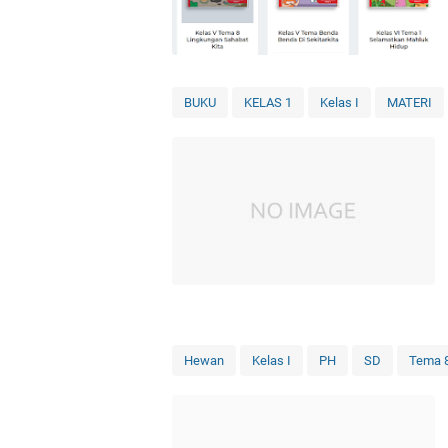
BUKU
KELAS 1
Kelas I
MATERI
Hewan
Kelas I
PH
SD
Tema 8