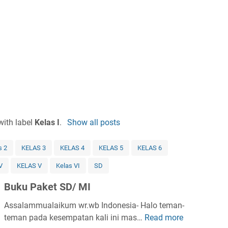
with label
Kelas I
.
Show all posts
s 2
KELAS 3
KELAS 4
KELAS 5
KELAS 6
V
KELAS V
Kelas VI
SD
Buku Paket SD/ MI
Assalammualaikum wr.wb Indonesia- Halo teman-
teman pada kesempatan kali ini mas…
Read more
B