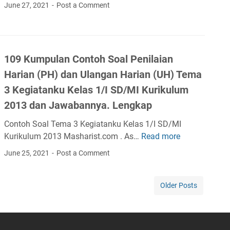
i
o
0
June 27, 2021
Post a Comment
S
i
d
l
n
5
D
a
a
a
t
K
/
n
n
i
o
u
M
(
U
a
h
m
I
U
109 Kumpulan Contoh Soal Penilaian
l
n
S
p
d
H
a
Harian (PH) dan Ulangan Harian (UH) Tema
H
o
u
a
)
n
a
a
l
3 Kegiatanku Kelas 1/I SD/MI Kurikulum
n
T
g
r
l
a
2013 dan Jawabannya. Lengkap
K
e
a
i
P
n
u
m
n
Contoh Soal Tema 3 Kegiatanku Kelas 1/I SD/MI
a
e
C
n
a
H
Kurikulum 2013 Masharist.com . As…
Read more
n
n
o
1
c
8
a
(
i
n
0
June 25, 2021
Post a Comment
i
P
r
P
l
t
9
J
e
i
H
a
o
K
a
r
a
Older Posts
)
i
h
u
w
i
n
d
a
S
m
a
s
(
a
n
o
p
b
t
U
n
H
a
u
a
i