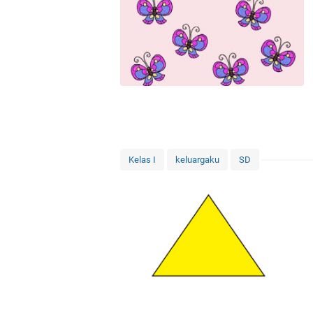
Kelas I
keluargaku
SD